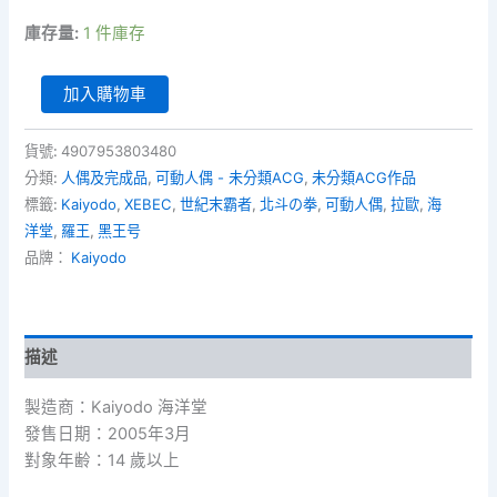
庫存量:
1 件庫存
北
加入購物車
斗
の
拳
貨號:
4907953803480
200X
分類:
人偶及完成品
,
可動人偶 - 未分類ACG
,
未分類ACG作品
-
標籤:
Kaiyodo
,
XEBEC
,
世紀末霸者
,
北斗の拳
,
可動人偶
,
拉歐
,
海
世
洋堂
,
羅王
,
黑王号
紀
品牌：
Kaiyodo
末
霸
者
～
羅
描述
王
（拉
製造商：Kaiyodo 海洋堂
歐）
發售日期：2005年3月
&
對象年齢：14 歲以上
黑
王