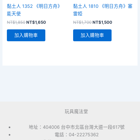
黏土人 1352 《明日方舟》
黏土人 1810 《明日方舟》塞
能天使
雷婭
原
目
原
目
NT$
1,850
NT$
1,650
NT$
1,700
NT$
1,500
始
前
始
前
價
價
價
價
加入購物車
加入購物車
格：
格：
格：
格：
NT$1,850。
NT$1,650。
NT$1,700。
NT$1,500。
玩具魔法堂
地址：404006 台中市北區台灣大道一段617號
電話：04-22275362