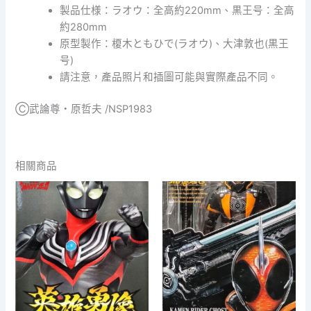
号
製品仕様：ラオウ：全高約220mm、黒王号：全高
Raoh
約280mm
&
原型製作：榎木ともひで(ラオウ)、大津敦也(黒王
Kokuoh-
号)
Go
200X
請注意，產品照片和插圖可能與實際產品不同。
（展
示
Ⓒ武論尊・原哲夫 /NSP1983
品）
數
量
相關商品