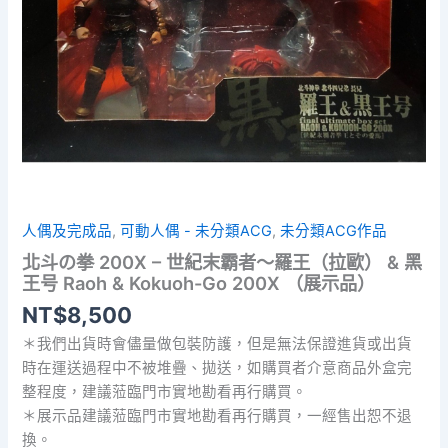
人偶及完成品
,
可動人偶 - 未分類ACG
,
未分類ACG作品
北斗の拳 200X – 世紀末霸者～羅王（拉歐） & 黑
王号 Raoh & Kokuoh-Go 200X （展示品）
NT$
8,500
＊我們出貨時會儘量做包裝防護，但是無法保證進貨或出貨
時在運送過程中不被堆疊、拋送，如購買者介意商品外盒完
整程度，建議蒞臨門市實地勘看再行購買。
＊展示品建議蒞臨門市實地勘看再行購買，一經售出恕不退
換。