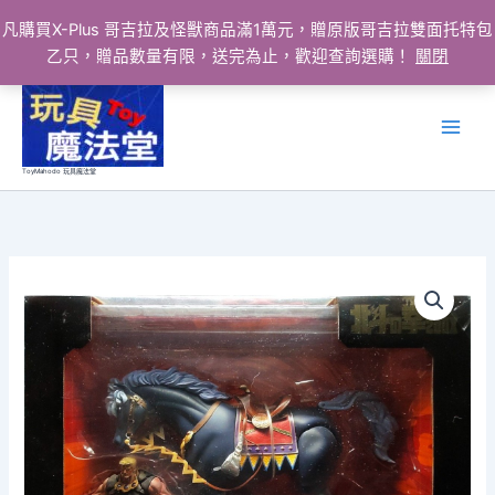
凡購買X-Plus 哥吉拉及怪獸商品滿1萬元，贈原版哥吉拉雙面托特包
乙只，贈品數量有限，送完為止，歡迎查詢選購！
關閉
跳
至
主
要
ToyMahodo 玩具魔法堂
內
容