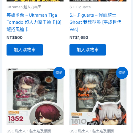
Ultraman 超人力霸王
S.H.Figuarts
英雄勇像 – Ultraman Tiga
S.H.Figuarts – 假面騎士
Tornado 超人力霸王迪卡[B]
Ghost 我魂型態 [平成世代
龍捲風迪卡
Ver.]
NT$
500
NT$
1,650
加入購物車
加入購物車
特價
特價
GSC 黏土人、黏土娃及相關
GSC 黏土人、黏土娃及相關