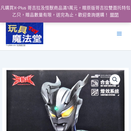
凡購買X-Plus 哥吉拉及怪獸商品滿1萬元，贈原版哥吉拉雙面托特包
乙只，贈品數量有限，送完為止，歡迎查詢選購！
關閉
跳
至
主
要
ToyMahodo 玩具魔法堂
內
容