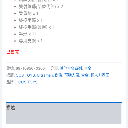
雙射線(胸部替代件) x 2
雙重劍 x 1
終極手鐲 x 1
終極手鐲(破損) x 1
手形 x 11
專用支架 x 1
已售完
貨號:
6971095070305
分類:
其他合金系列
,
合金
標籤:
CCS TOYS
,
Ultraman
,
傑洛
,
可動人偶
,
合金
,
超人力霸王
品牌：
CCS TOYS
描述
額外資訊