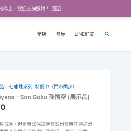
送完為止，歡迎查詢選購！
關閉
商店
會員
LINE好友
搜
尋
品 - 七龍珠系列
,
特價中（門市同步）
iyans – Son Goku 孫悟空 (展示品)
目
00
前
價
裝防護，但是無法保證進貨或出貨時在運送過
格：