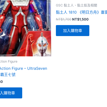
GSC 黏土人、黏土娃及相關
黏土人 1810 《明日方舟》塞
原
目
NT$
1,700
NT$
1,500
始
前
價
價
加入購物車
格：
格：
NT$1,700。
NT$1,500
ction Figure
Action Figure – UltraSeven
力霸王七號
50
入購物車