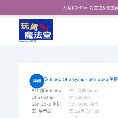
凡購買X-Plus 哥吉拉及
跳
至
主
要
ToyMahodo 玩具魔法堂
內
容
特價