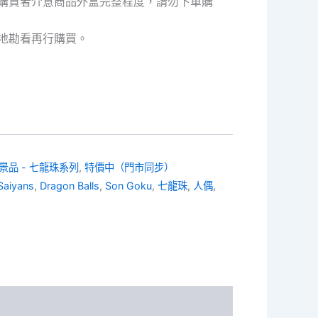
購買者介意商品外盒完整程度，請勿下單購
50。
NT$400。
地勘看再行購買。
景品 - 七龍珠系列
,
特價中（門市同步）
Saiyans
,
Dragon Balls
,
Son Goku
,
七龍珠
,
人偶
,