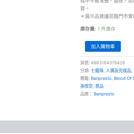
程中不被堆疊、拋送，如
NT$4
買。
＊展示品建議蒞臨門市實
庫存量:
1 件庫存
七
加入購物車
龍
珠
Blood
貨號:
4983164379426
Of
分類:
七龍珠
,
人偶及完成品
,
Saiyans
標籤:
Banpresto
,
Blood Of 
-
Son
孫悟空
,
景品
Goku
品牌：
Banpresto
孫
悟
空
(展
示
品)
數