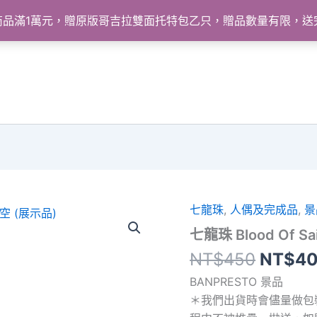
怪獸商品滿1萬元，贈原版哥吉拉雙面托特包乙只，贈品數量有限，
七龍珠
,
人偶及完成品
,
景
七龍珠 Blood Of Sa
原
NT$
450
NT$
4
始
BANPRESTO 景品
價
＊我們出貨時會儘量做包
格：