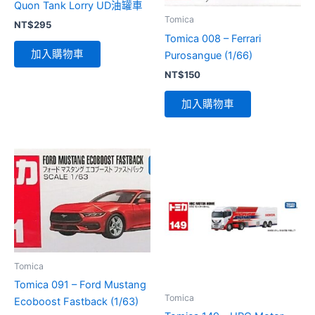
Quon Tank Lorry UD油罐車
Tomica
NT$
295
Tomica 008 – Ferrari
加入購物車
Purosangue (1/66)
NT$
150
加入購物車
Tomica
Tomica 091 – Ford Mustang
Tomica
Ecoboost Fastback (1/63)