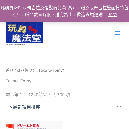
凡購買X-Plus 哥吉拉及怪獸商品滿1萬元，贈原版哥吉拉雙面托特包
乙只，贈品數量有限，送完為止，歡迎查詢選購！
關閉
跳
至
主
要
ToyMahodo 玩具魔法堂
內
容
首頁
/ 商品標籤為 “Takara-Tomy”
Takara-Tomy
依
顯示第 1 至 12 項結果，共 209 項
最
新
項
目
排
序