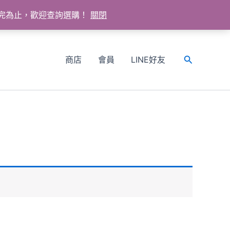
送完為止，歡迎查詢選購！
關閉
商店
會員
LINE好友
搜
尋