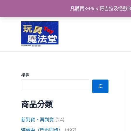
凡購買X-Plus 哥吉拉及
跳
至
主
要
ToyMahodo 玩具魔法堂
內
容
搜尋
商品分類
新到貨、再到貨
(24)
特價中（門市同步）
(497)