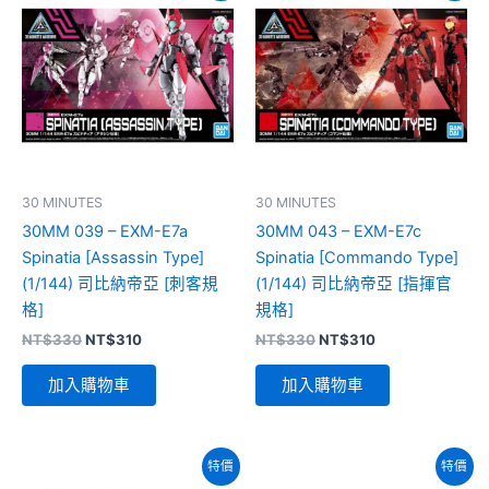
30 MINUTES
30 MINUTES
30MM 039 – EXM-E7a
30MM 043 – EXM-E7c
Spinatia [Assassin Type]
Spinatia [Commando Type]
(1/144) 司比納帝亞 [刺客規
(1/144) 司比納帝亞 [指揮官
格]
規格]
原
目
原
目
NT$
330
NT$
310
NT$
330
NT$
310
始
前
始
前
價
價
價
價
加入購物車
加入購物車
格：
格：
格：
格：
NT$330。
NT$310。
NT$330。
NT$310。
特價
特價