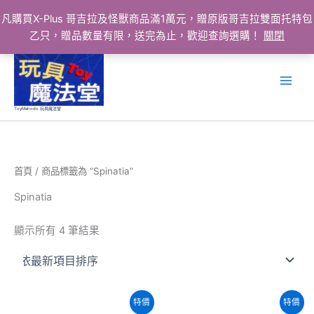
凡購買X-Plus 哥吉拉及怪獸商品滿1萬元，贈原版哥吉拉雙面托特包
乙只，贈品數量有限，送完為止，歡迎查詢選購！
關閉
跳
至
主
要
ToyMahodo 玩具魔法堂
內
容
首頁
/ 商品標籤為 “Spinatia”
Spinatia
依
顯示所有 4 筆結果
最
新
項
目
排
序
特價
特價