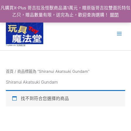
凡購買X-Plus 哥吉拉及怪獸商品滿1萬元，贈原版哥吉拉雙面托特包
乙只，贈品數量有限，送完為止，歡迎查詢選購！
關閉
跳
至
主
要
ToyMahodo 玩具魔法堂
內
容
首頁
/ 商品標籤為 “Shiranui Akatsuki Gundam”
Shiranui Akatsuki Gundam
找不到符合您選擇的商品