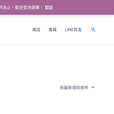
送完為止，歡迎查詢選購！
關閉
商店
會員
LINE好友
搜
尋