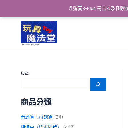
凡購買X-Plus 哥吉拉及
跳
至
主
要
ToyMahodo 玩具魔法堂
內
容
搜尋
商品分類
新到貨、再到貨
(24)
特價中（門市同步）
(497)