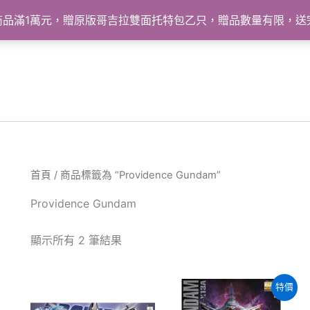
怪獸商品滿1萬元，贈原版哥吉拉雙面托特包乙只，贈品數量有限，
首頁
/ 商品標籤為 “Providence Gundam”
Providence Gundam
依
顯示所有 2 筆結果
最
新
項
目
特價
排
序