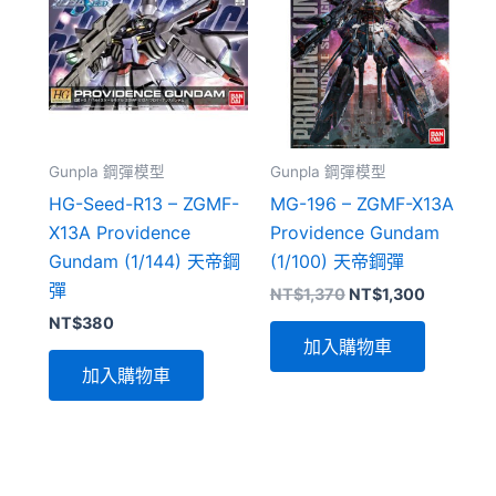
Gunpla 鋼彈模型
Gunpla 鋼彈模型
HG-Seed-R13 – ZGMF-
MG-196 – ZGMF-X13A
X13A Providence
Providence Gundam
Gundam (1/144) 天帝鋼
(1/100) 天帝鋼彈
彈
原
目
NT$
1,370
NT$
1,300
始
前
NT$
380
價
價
加入購物車
格：
格：
NT$1,370。
NT$1,30
加入購物車