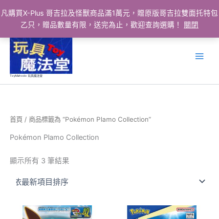
凡購買X-Plus 哥吉拉及怪獸商品滿1萬元，贈原版哥吉拉雙面托特包
乙只，贈品數量有限，送完為止，歡迎查詢選購！
關閉
跳
至
主
要
ToyMahodo 玩具魔法堂
內
容
首頁
/ 商品標籤為 “Pokémon Plamo Collection”
Pokémon Plamo Collection
依
顯示所有 3 筆結果
最
新
項
目
排
序