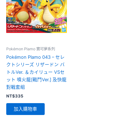
Pokémon Plamo 寶可夢系列
Pokémon Plamo 043 – セレ
クトシリーズ リザードン バ
トルVer. ＆カイリュー VSセ
ット 噴火龍[戰鬥Ver.] 及快龍
對戰套組
NT$
335
加入購物車