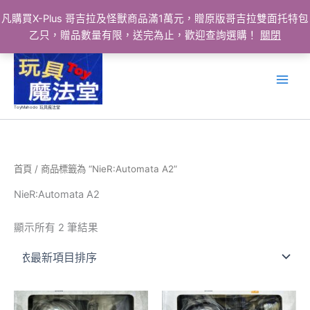
凡購買X-Plus 哥吉拉及怪獸商品滿1萬元，贈原版哥吉拉雙面托特包
乙只，贈品數量有限，送完為止，歡迎查詢選購！
關閉
跳
至
主
要
ToyMahodo 玩具魔法堂
內
容
首頁
/ 商品標籤為 “NieR:Automata A2”
NieR:Automata A2
依
顯示所有 2 筆結果
最
新
項
目
排
序