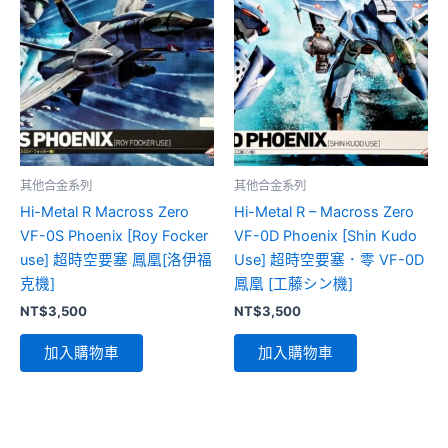
其他合金系列
其他合金系列
Hi-Metal R Macross Zero
Hi-Metal R – Macross Zero
VF-0S Phoenix [Roy Focker
VF-0D Phoenix [Shin Kudo
use] 超時空要塞 鳳凰[洛伊福
Use] 超時空要塞．零 VF-0D
克機]
鳳凰 [工藤シン機]
NT$
3,500
NT$
3,500
加入購物車
加入購物車