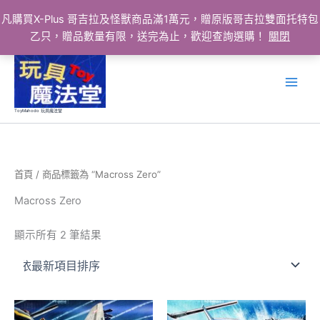
凡購買X-Plus 哥吉拉及怪獸商品滿1萬元，贈原版哥吉拉雙面托特包
乙只，贈品數量有限，送完為止，歡迎查詢選購！
關閉
跳
至
主
要
ToyMahodo 玩具魔法堂
內
容
首頁
/ 商品標籤為 “Macross Zero”
Macross Zero
依
顯示所有 2 筆結果
最
新
項
目
排
序