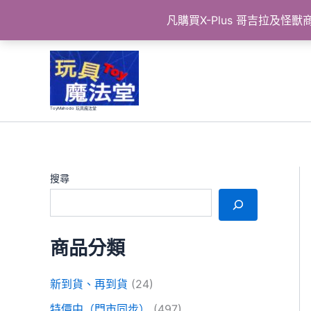
凡購買X-Plus 哥吉拉及
跳
至
主
要
ToyMahodo 玩具魔法堂
內
容
搜尋
商品分類
新到貨、再到貨
(24)
特價中（門市同步）
(497)