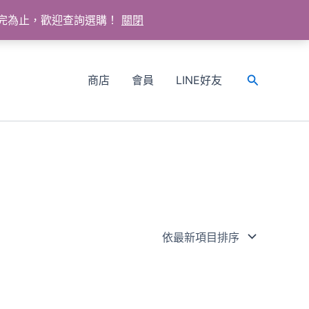
送完為止，歡迎查詢選購！
關閉
商店
會員
LINE好友
搜
尋