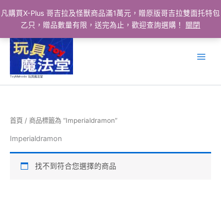
凡購買X-Plus 哥吉拉及怪獸商品滿1萬元，贈原版哥吉拉雙面托特包
乙只，贈品數量有限，送完為止，歡迎查詢選購！
關閉
跳
至
主
要
ToyMahodo 玩具魔法堂
內
容
首頁
/ 商品標籤為 “Imperialdramon”
Imperialdramon
找不到符合您選擇的商品