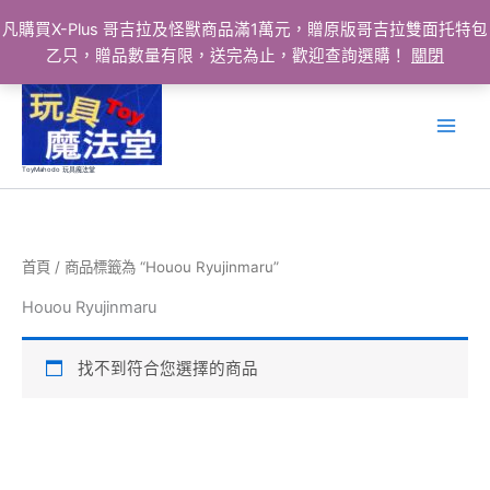
凡購買X-Plus 哥吉拉及怪獸商品滿1萬元，贈原版哥吉拉雙面托特包
乙只，贈品數量有限，送完為止，歡迎查詢選購！
關閉
跳
至
主
要
ToyMahodo 玩具魔法堂
內
容
首頁
/ 商品標籤為 “Houou Ryujinmaru”
Houou Ryujinmaru
找不到符合您選擇的商品