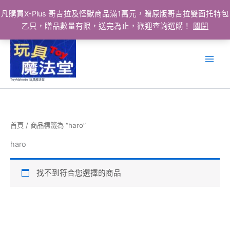
凡購買X-Plus 哥吉拉及怪獸商品滿1萬元，贈原版哥吉拉雙面托特包
乙只，贈品數量有限，送完為止，歡迎查詢選購！
關閉
跳
至
主
要
ToyMahodo 玩具魔法堂
內
容
首頁
/ 商品標籤為 “haro”
haro
找不到符合您選擇的商品