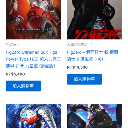
FigZero
人偶及完成品
FigZero Ultraman Suit Tiga
FigZero – 假面騎士 新·假面
Power Type (1/6) 超人力霸王
騎士 & 旋風號 (1/6)
裝甲 迪卡 力量型 [動畫版]
NT$
14,500
NT$
5,400
加入購物車
加入購物車