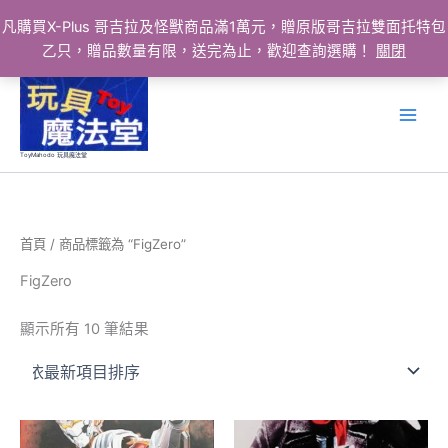
凡購買X-Plus 哥吉拉及怪獸商品滿1萬元，贈原版哥吉拉雙面托特包
乙只，贈品數量有限，送完為止，歡迎查詢選購！
關閉
跳
至
主
要
ToyMahodo 玩具魔法堂
內
容
首頁
/ 商品標籤為 “FigZero”
FigZero
依
顯示所有 10 筆結果
最
新
項
目
排
序