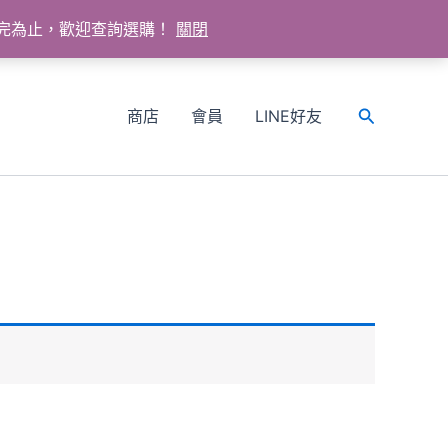
送完為止，歡迎查詢選購！
關閉
商店
會員
LINE好友
搜
尋