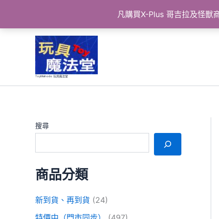
凡購買X-Plus 哥吉拉及
跳
至
主
要
ToyMahodo 玩具魔法堂
內
容
搜尋
商品分類
新到貨、再到貨
(24)
特價中（門市同步）
(497)