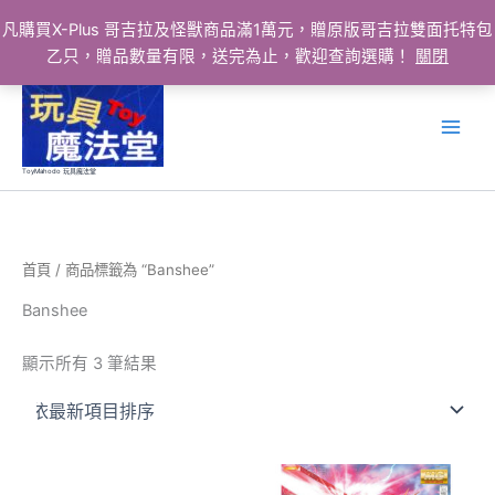
凡購買X-Plus 哥吉拉及怪獸商品滿1萬元，贈原版哥吉拉雙面托特包
乙只，贈品數量有限，送完為止，歡迎查詢選購！
關閉
跳
至
主
要
ToyMahodo 玩具魔法堂
內
容
首頁
/ 商品標籤為 “Banshee”
Banshee
依
顯示所有 3 筆結果
最
新
項
目
排
序