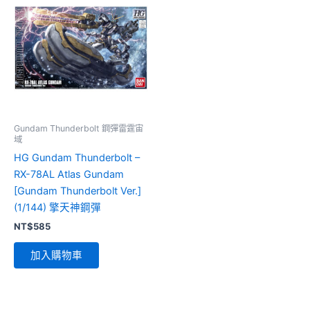
Gundam Thunderbolt 鋼彈雷霆宙
域
HG Gundam Thunderbolt –
RX-78AL Atlas Gundam
[Gundam Thunderbolt Ver.]
(1/144) 擎天神鋼彈
NT$
585
加入購物車