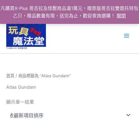
凡購買X-Plus 哥吉拉及怪獸商品滿1萬元，贈原版哥吉拉雙面托特包
乙只，贈品數量有限，送完為止，歡迎查詢選購！
關閉
跳
至
主
要
ToyMahodo 玩具魔法堂
內
容
首頁
/ 商品標籤為 “Atlas Gundam”
Atlas Gundam
顯示單一結果