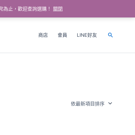
送完為止，歡迎查詢選購！
關閉
商店
會員
LINE好友
搜
尋