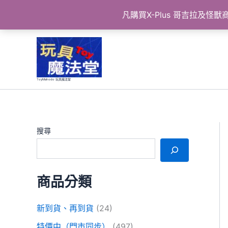
凡購買X-Plus 哥吉拉及
跳
至
主
要
ToyMahodo 玩具魔法堂
內
容
搜尋
商品分類
新到貨、再到貨
(24)
特價中（門市同步）
(497)