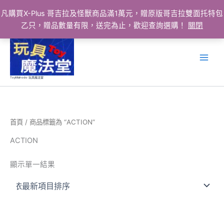
凡購買X-Plus 哥吉拉及怪獸商品滿1萬元，贈原版哥吉拉雙面托特包
乙只，贈品數量有限，送完為止，歡迎查詢選購！
關閉
跳
至
主
要
ToyMahodo 玩具魔法堂
內
容
首頁
/ 商品標籤為 “ACTION”
ACTION
顯示單一結果