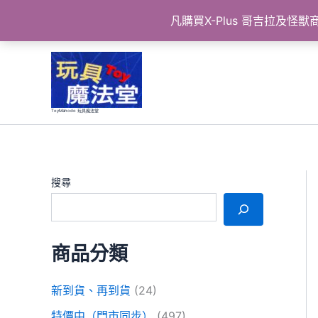
凡購買X-Plus 哥吉拉及
跳
至
主
要
ToyMahodo 玩具魔法堂
內
容
搜尋
商品分類
新到貨、再到貨
(24)
特價中（門市同步）
(497)