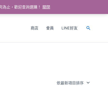
送完為止，歡迎查詢選購！
關閉
商店
會員
LINE好友
搜
尋