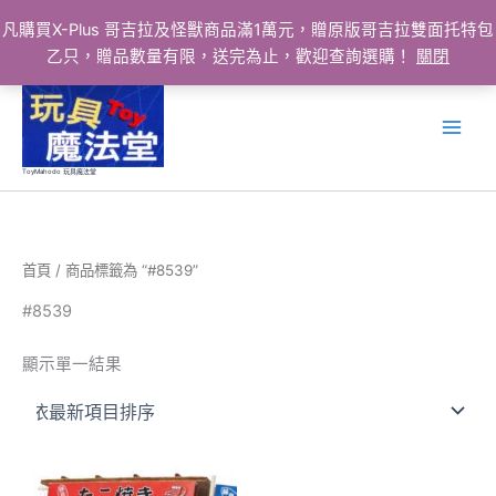
凡購買X-Plus 哥吉拉及怪獸商品滿1萬元，贈原版哥吉拉雙面托特包
乙只，贈品數量有限，送完為止，歡迎查詢選購！
關閉
跳
至
主
要
ToyMahodo 玩具魔法堂
內
容
首頁
/ 商品標籤為 “#8539”
#8539
顯示單一結果