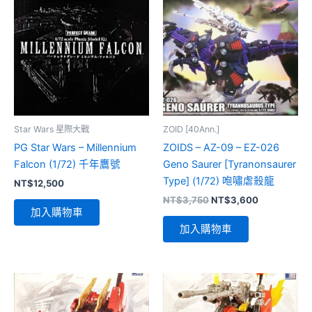
Star Wars 星際大戰
ZOID [40Ann.]
PG Star Wars – Millennium
ZOIDS – AZ-09 – EZ-026
Falcon (1/72) 千年鷹號
Geno Saurer [Tyranonsaurer
Type] (1/72) 咆嘯虐殺龍
NT$
12,500
原
目
NT$
3,750
NT$
3,600
始
前
加入購物車
價
價
加入購物車
格：
格：
NT$3,750。
NT$3,600