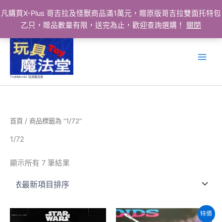
凡購買X-Plus 哥吉拉及怪獸商品滿1萬元，贈原版哥吉拉雙面托特包
乙只，贈品數量有限，送完為止，歡迎查詢選購！
關閉
跳
至
主
要
ToyMahodo 玩具魔法堂
內
容
首頁
/ 商品標籤為 “1/72”
1/72
依
顯示所有 7 筆結果
最
新
項
目
排
序
特價