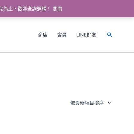
送完為止，歡迎查詢選購！
關閉
商店
會員
LINE好友
搜
尋