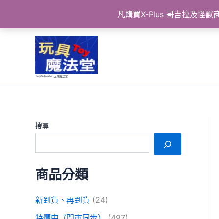
凡購買X-Plus 哥吉拉及
跳
至
主
要
ToyMahodo 玩具魔法堂
內
容
搜尋
商品分類
新到貨、再到貨
(24)
特價中（門市同步）
(497)