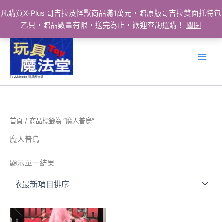
凡購買X-Plus 哥吉拉及怪獸商品滿1萬元，贈原版哥吉拉雙面托特包
乙只，贈品數量有限，送完為止，歡迎查詢選購！
關閉
跳
至
主
要
ToyMahodo 玩具魔法堂
內
容
首頁
/ 商品標籤為 “魔人普烏”
魔人普烏
顯示單一結果