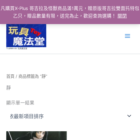
凡購買X-Plus 哥吉拉及怪獸商品滿1萬元，贈原版哥吉拉雙面托特包
乙只，贈品數量有限，送完為止，歡迎查詢選購！
關閉
跳
至
主
要
ToyMahodo 玩具魔法堂
內
容
首頁
/ 商品標籤為 “靜”
靜
顯示單一結果