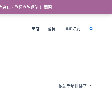
送完為止，歡迎查詢選購！
關閉
商店
會員
LINE好友
搜
尋