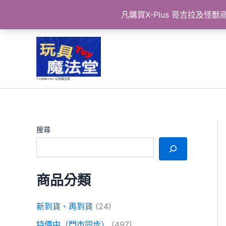
凡購買X-Plus 哥吉拉及
跳
至
主
要
ToyMahodo 玩具魔法堂
內
容
搜尋
商品分類
新到貨、再到貨
(24)
特價中（門市同步）
(497)