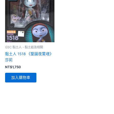
GSC 黏土人、黏土娃及相關
黏土人 1518 《聖誕夜驚魂》
莎莉
NT$
1,750
加入購物車