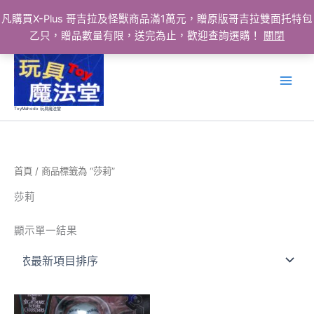
凡購買X-Plus 哥吉拉及怪獸商品滿1萬元，贈原版哥吉拉雙面托特包
乙只，贈品數量有限，送完為止，歡迎查詢選購！
關閉
跳
至
主
要
ToyMahodo 玩具魔法堂
內
容
首頁
/ 商品標籤為 “莎莉”
莎莉
顯示單一結果