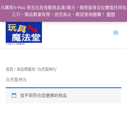
凡購買X-Plus 哥吉拉及怪獸商品滿1萬元，贈原版哥吉拉雙面托特包
乙只，贈品數量有限，送完為止，歡迎查詢選購！
關閉
跳
至
主
要
ToyMahodo 玩具魔法堂
內
容
首頁
/ 商品標籤為 “白虎龍神丸”
白虎龍神丸
找不到符合您選擇的商品