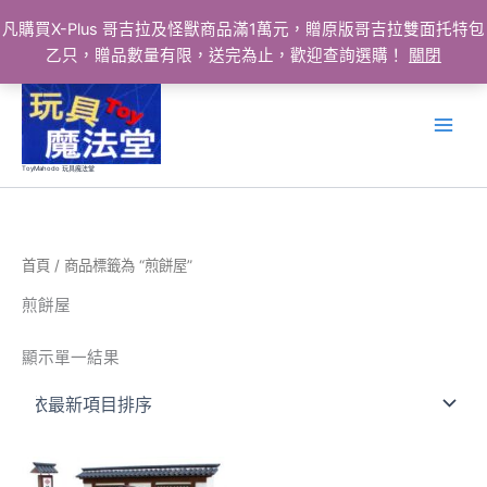
凡購買X-Plus 哥吉拉及怪獸商品滿1萬元，贈原版哥吉拉雙面托特包
乙只，贈品數量有限，送完為止，歡迎查詢選購！
關閉
跳
至
主
要
ToyMahodo 玩具魔法堂
內
容
首頁
/ 商品標籤為 “煎餅屋”
煎餅屋
顯示單一結果