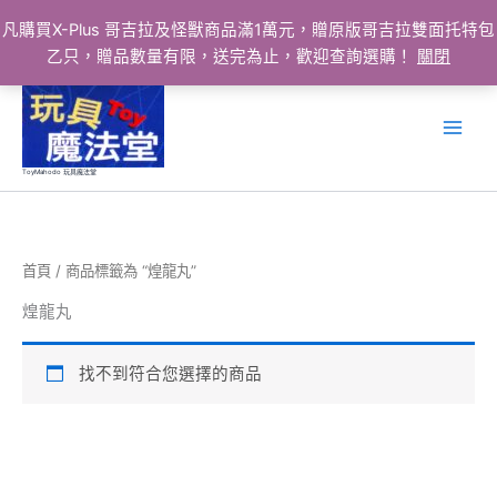
凡購買X-Plus 哥吉拉及怪獸商品滿1萬元，贈原版哥吉拉雙面托特包
乙只，贈品數量有限，送完為止，歡迎查詢選購！
關閉
跳
至
主
要
ToyMahodo 玩具魔法堂
內
容
首頁
/ 商品標籤為 “煌龍丸”
煌龍丸
找不到符合您選擇的商品