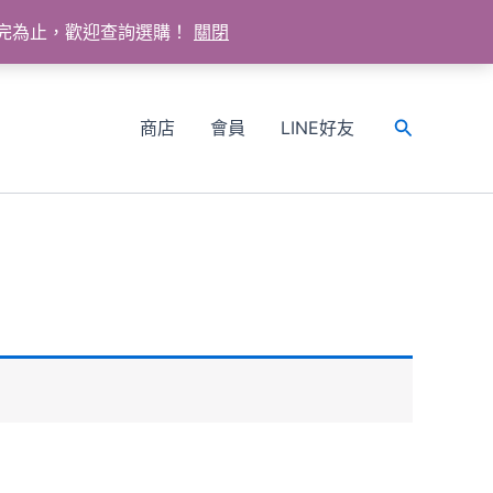
送完為止，歡迎查詢選購！
關閉
商店
會員
LINE好友
搜
尋