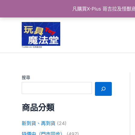
凡購買X-Plus 哥吉拉及
跳
至
主
要
ToyMahodo 玩具魔法堂
內
容
搜尋
商品分類
新到貨、再到貨
(24)
特價中（門市同步）
(497)