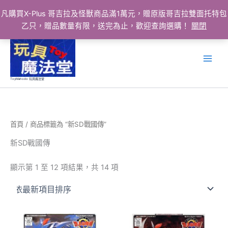
凡購買X-Plus 哥吉拉及怪獸商品滿1萬元，贈原版哥吉拉雙面托特包
乙只，贈品數量有限，送完為止，歡迎查詢選購！
關閉
跳
至
主
要
ToyMahodo 玩具魔法堂
內
容
首頁
/ 商品標籤為 “新SD戰國傳”
新SD戰國傳
依
顯示第 1 至 12 項結果，共 14 項
最
新
項
目
排
序