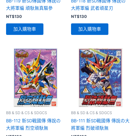
BB-119 新SD傳國傳 傳說の
BB-118 新SD傳國傳 傳說の
大將軍編 頑馱無真驅參
大將軍編 武者頑星刃
NT$
130
NT$
130
加入購物車
加入購物車
BB & SD & CS & SDGCS
BB & SD & CS & SDGCS
BB-112 新SD戰國傳 傳說の
BB-111 新SD戰國傳 傳說の大
大將軍編 烈空頑馱無
將軍編 烈破頑馱無