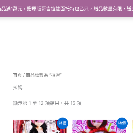
怪獸商品滿1萬元，贈原版哥吉拉雙面托特包乙只，贈品數量有限，
首頁
/ 商品標籤為 “拉姆”
拉姆
依
顯示第 1 至 12 項結果，共 15 項
最
新
項
目
特價
特價
排
序