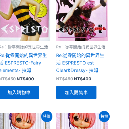
Re：從零開始的異世界生活
Re：從零開始的異世界生活
Re:從零開始的異世界生
Re:從零開始的異世界生
活 ESPRESTO-Fairy
活 ESPRESTO est-
elements- 拉姆
Clear&Dressy- 拉姆
原
目
原
目
NT$
450
NT$
400
NT$
450
NT$
400
始
前
始
前
價
價
價
價
加入購物車
加入購物車
格：
格：
格：
格：
NT$450。
NT$400。
NT$450。
NT$400。
特價
特價