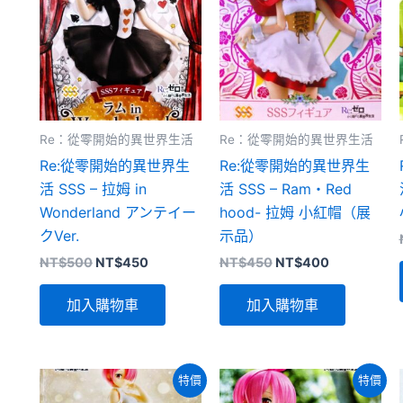
Re：從零開始的異世界生活
Re：從零開始的異世界生活
Re:從零開始的異世界生
Re:從零開始的異世界生
活 SSS – 拉姆 in
活 SSS – Ram・Red
Wonderland アンテイー
hood- 拉姆 小紅帽（展
クVer.
示品）
原
目
原
目
NT$
500
NT$
450
NT$
450
NT$
400
始
前
始
前
價
價
價
價
加入購物車
加入購物車
格：
格：
格：
格：
NT$500。
NT$450。
NT$450。
NT$400。
特價
特價