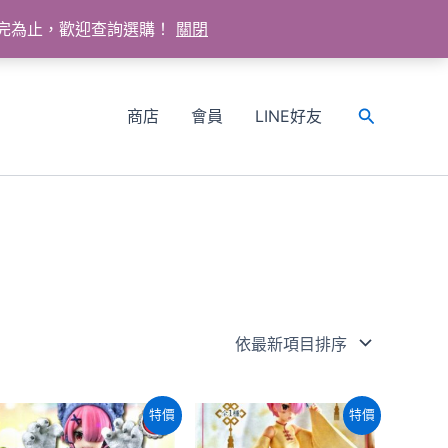
送完為止，歡迎查詢選購！
關閉
商店
會員
LINE好友
搜
尋
特價
特價