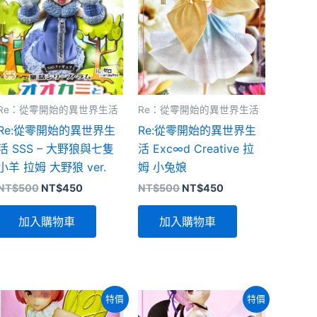
Re：從零開始的異世界生活
Re：從零開始的異世界生活
Re:從零開始的異世界生
Re:從零開始的異世界生
活 SSS – 大野狼與七隻
活 Exc∞d Creative 拉
小羊 拉姆 大野狼 ver.
姆 小兔娘
原
目
原
目
NT$
500
NT$
450
NT$
500
NT$
450
始
前
始
前
價
價
價
價
加入購物車
加入購物車
格：
格：
格：
格：
NT$500。
NT$450。
NT$500。
NT$450。
特價
特價