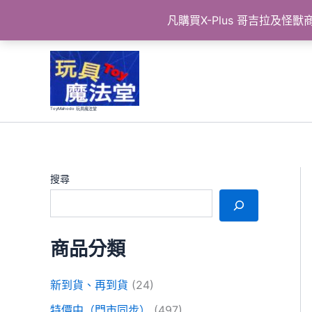
凡購買X-Plus 哥吉拉及
跳
至
主
要
ToyMahodo 玩具魔法堂
內
容
搜尋
商品分類
新到貨、再到貨
(24)
特價中（門市同步）
(497)