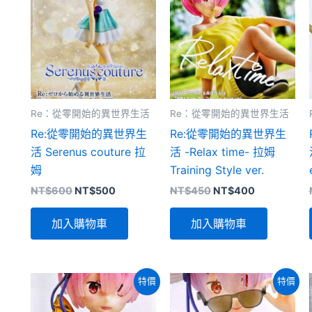
Re：從零開始的異世界生活
Re：從零開始的異世界生活
Re:從零開始的異世界生
Re:從零開始的異世界生
活 Serenus couture 拉
活 -Relax time- 拉姆
姆
Training Style ver.
原
目
原
目
NT$
600
NT$
500
NT$
450
NT$
400
始
前
始
前
價
價
價
價
加入購物車
加入購物車
格：
格：
格：
格：
NT$600。
NT$500。
NT$450。
NT$400。
特價
特價