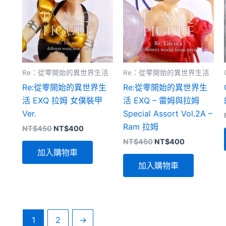
Re：從零開始的異世界生活
Re：從零開始的異世界生活
Re:從零開始的異世界生
Re:從零開始的異世界生
活 EXQ 拉姆 女僕裝甲
活 EXQ – 雷姆與拉姆
Ver.
Special Assort Vol.2A –
Ram 拉姆
原
目
NT$
450
NT$
400
始
前
原
目
NT$
450
NT$
400
價
價
始
前
加入購物車
格：
格：
價
價
NT$450。
NT$400。
加入購物車
格：
格：
NT$450。
NT$400。
1
2
→