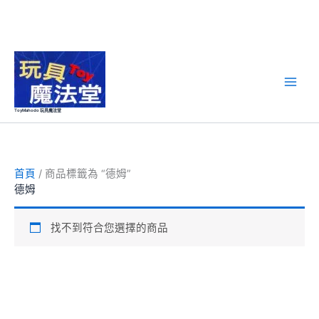
跳
至
主
要
ToyMahodo 玩具魔法堂
內
容
首頁
/ 商品標籤為 “德姆”
德姆
找不到符合您選擇的商品