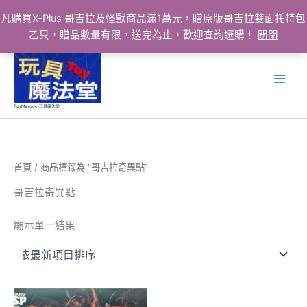
凡購買X-Plus 哥吉拉及怪獸商品滿1萬元，贈原版哥吉拉雙面托特包
乙只，贈品數量有限，送完為止，歡迎查詢選購！
關閉
跳
至
主
要
ToyMahodo 玩具魔法堂
內
容
首頁
/ 商品標籤為 “哥吉拉奇異點”
哥吉拉奇異點
顯示單一結果