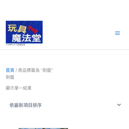
跳
至
主
要
ToyMahodo 玩具魔法堂
內
容
首頁
/ 商品標籤為 “劍龍”
劍龍
顯示單一結果