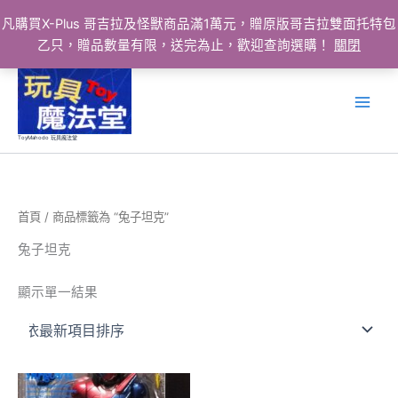
凡購買X-Plus 哥吉拉及怪獸商品滿1萬元，贈原版哥吉拉雙面托特包
乙只，贈品數量有限，送完為止，歡迎查詢選購！
關閉
跳
至
主
要
ToyMahodo 玩具魔法堂
內
容
首頁
/ 商品標籤為 “兔子坦克”
兔子坦克
顯示單一結果