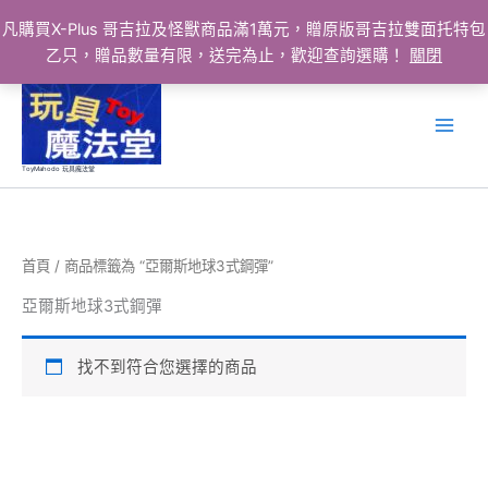
凡購買X-Plus 哥吉拉及怪獸商品滿1萬元，贈原版哥吉拉雙面托特包
乙只，贈品數量有限，送完為止，歡迎查詢選購！
關閉
跳
至
主
要
ToyMahodo 玩具魔法堂
內
容
首頁
/ 商品標籤為 “亞爾斯地球3式鋼彈”
亞爾斯地球3式鋼彈
找不到符合您選擇的商品