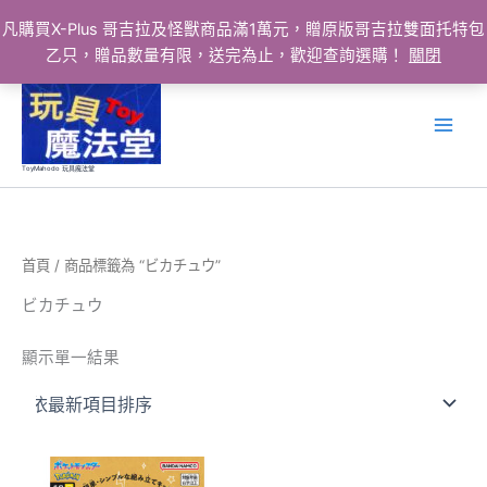
凡購買X-Plus 哥吉拉及怪獸商品滿1萬元，贈原版哥吉拉雙面托特包
乙只，贈品數量有限，送完為止，歡迎查詢選購！
關閉
跳
至
主
要
ToyMahodo 玩具魔法堂
內
容
首頁
/ 商品標籤為 “ビカチュウ”
ビカチュウ
顯示單一結果