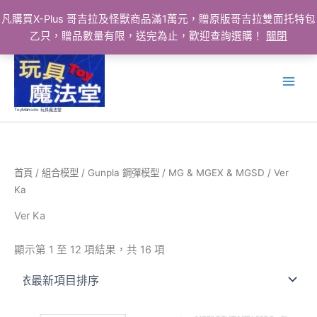
凡購買X-Plus 哥吉拉及怪獸商品滿1萬元，贈原版哥吉拉雙面托特包
乙只，贈品數量有限，送完為止，歡迎查詢選購！
關閉
跳
至
主
要
ToyMahodo 玩具魔法堂
內
容
首頁
/
組合模型
/
Gunpla 鋼彈模型
/
MG & MGEX & MGSD
/ Ver
Ka
Ver Ka
依
顯示第 1 至 12 項結果，共 16 項
最
新
項
目
排
序