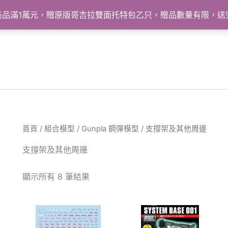
怪獸商品滿1萬元，贈原版哥吉拉雙面托特包乙只，贈品數量有限，
首頁
/
組合模型
/
Gunpla 鋼彈模型
/ 支撐架及其他周邊
支撐架及其他周邊
依
顯示所有 8 筆結果
最
新
項
目
排
序