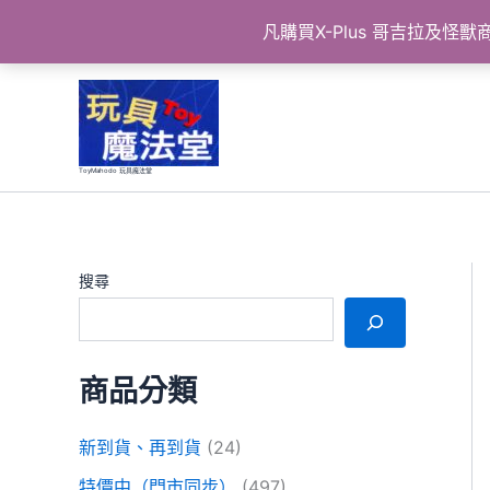
凡購買X-Plus 哥吉拉及
跳
至
主
要
ToyMahodo 玩具魔法堂
內
容
搜尋
商品分類
新到貨、再到貨
(24)
特價中（門市同步）
(497)