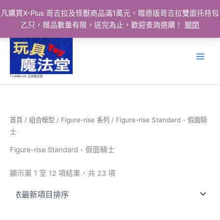
凡購買X-Plus 哥吉拉及怪獸商品滿1萬元，贈原版哥吉拉雙面托特包
乙只，贈品數量有限，送完為止，歡迎查詢選購！
關閉
跳
至
主
要
ToyMahodo 玩具魔法堂
內
容
首頁
/
組合模型
/
Figure-rise 系列
/ Figure-rise Standard - 假面騎
士
Figure-rise Standard - 假面騎士
依
顯示第 1 至 12 項結果，共 23 項
最
新
項
目
排
序