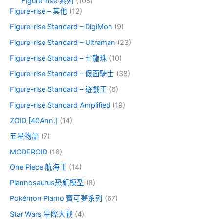
Figure-rise 系列
(105)
Figure-rise – 其他
(12)
Figure-rise Standard – DigiMon
(9)
Figure-rise Standard – Ultraman
(23)
Figure-rise Standard – 七龍珠
(10)
Figure-rise Standard – 假面騎士
(38)
Figure-rise Standard – 遊戲王
(6)
Figure-rise Standard Amplified
(19)
ZOID [40Ann.]
(14)
五星物語
(7)
MODEROID
(16)
One Piece 航海王
(14)
Plannosaurus恐龍模型
(8)
Pokémon Plamo 寶可夢系列
(67)
Star Wars 星際大戰
(4)