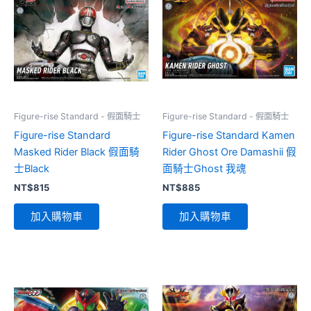
Figure-rise Standard - 假面騎士
Figure-rise Standard - 假面騎士
Figure-rise Standard
Figure-rise Standard Kamen
Masked Rider Black 假面騎
Rider Ghost Ore Damashii 假
士Black
面騎士Ghost 我魂
NT$
815
NT$
885
加入購物車
加入購物車