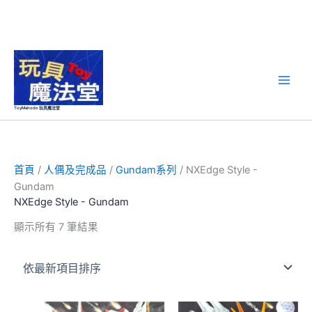
跳
至
主
要
ToyMahodo 玩具魔法堂
內
容
首頁
/
人偶及完成品
/
Gundam系列
/ NXEdge Style -
Gundam
NXEdge Style - Gundam
依
顯示所有 7 筆結果
最
新
項
目
排