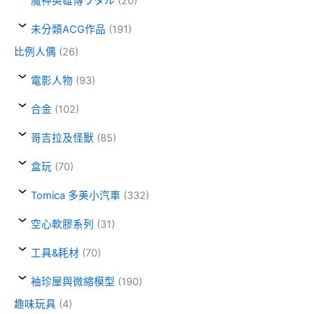
魔神英雄傳ワタル
(20)
未分類ACG作品
(191)
比例人偶
(26)
電影人物
(93)
合金
(102)
哥吉拉及怪獸
(85)
盒玩
(70)
Tomica 多美小汽車
(332)
空心軟膠系列
(31)
工具&耗材
(70)
袖珍屋與微縮模型
(190)
趣味玩具
(4)