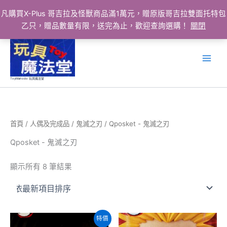
凡購買X-Plus 哥吉拉及怪獸商品滿1萬元，贈原版哥吉拉雙面托特包
乙只，贈品數量有限，送完為止，歡迎查詢選購！
關閉
跳
至
主
要
ToyMahodo 玩具魔法堂
內
容
首頁
/
人偶及完成品
/
鬼滅之刃
/ Qposket - 鬼滅之刃
Qposket - 鬼滅之刃
依
顯示所有 8 筆結果
最
新
項
目
排
序
特價