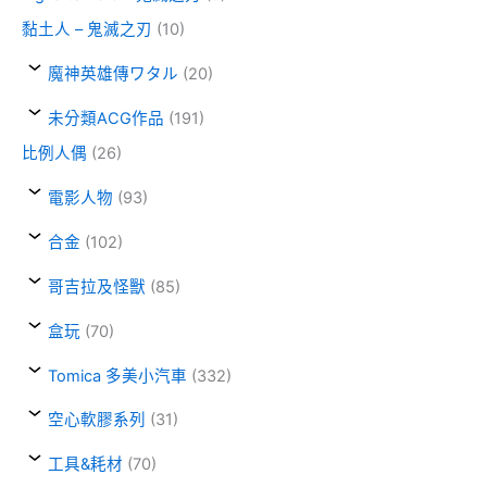
黏土人 – 鬼滅之刃
(10)
魔神英雄傳ワタル
(20)
未分類ACG作品
(191)
比例人偶
(26)
電影人物
(93)
合金
(102)
哥吉拉及怪獸
(85)
盒玩
(70)
Tomica 多美小汽車
(332)
空心軟膠系列
(31)
工具&耗材
(70)