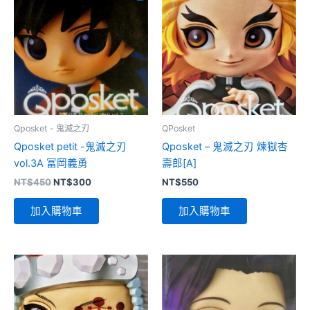
Qposket - 鬼滅之刃
QPosket
Qposket petit -鬼滅之刃
Qposket – 鬼滅之刃 煉獄杏
vol.3A 冨岡義勇
壽郎[A]
原
目
NT$
450
NT$
300
NT$
550
始
前
價
價
加入購物車
加入購物車
格：
格：
NT$450。
NT$300。