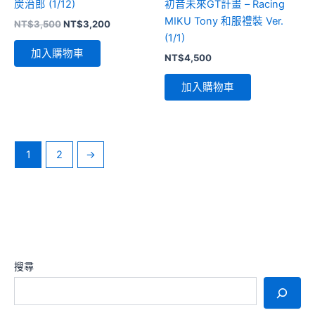
炭治郎 (1/12)
初音未來GT計畫 – Racing
MIKU Tony 和服禮裝 Ver.
原
目
NT$
3,500
NT$
3,200
始
前
(1/1)
價
價
加入購物車
NT$
4,500
格：
格：
NT$3,500。
NT$3,200。
加入購物車
1
2
→
搜尋