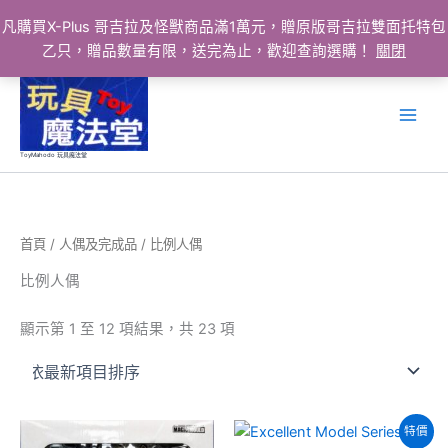
凡購買X-Plus 哥吉拉及怪獸商品滿1萬元，贈原版哥吉拉雙面托特包
乙只，贈品數量有限，送完為止，歡迎查詢選購！
關閉
跳
至
主
要
ToyMahodo 玩具魔法堂
內
容
首頁
/
人偶及完成品
/ 比例人偶
比例人偶
依
顯示第 1 至 12 項結果，共 23 項
最
新
項
目
排
序
特價