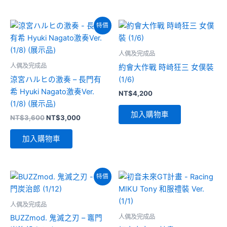
NT$2,800。
NT$2,500。
特價
人偶及完成品
人偶及完成品
約會大作戰 時崎狂三 女僕裝
涼宮ハルヒの激奏 – 長門有
(1/6)
希 Hyuki Nagato激奏Ver.
NT$
4,200
(1/8) (展示品)
加入購物車
原
目
NT$
3,600
NT$
3,000
始
前
價
價
加入購物車
格：
格：
NT$3,600。
NT$3,000。
特價
人偶及完成品
人偶及完成品
BUZZmod. 鬼滅之刃 – 竈門