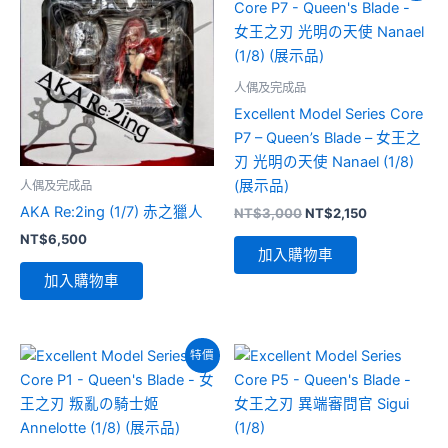
人偶及完成品
Excellent Model Series Core
P7 – Queen’s Blade – 女王之
刃 光明の天使 Nanael (1/8)
(展示品)
人偶及完成品
AKA Re:2ing (1/7) 赤之獵人
原
目
NT$
3,000
NT$
2,150
始
前
NT$
6,500
價
價
加入購物車
格：
格：
加入購物車
NT$3,000。
NT$2,150。
特價