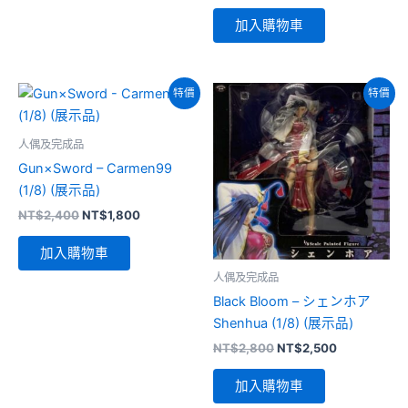
始
前
NT$6,700。
NT$5,200。
價
價
加入購物車
格：
格：
NT$2,200。
NT$1,800。
特價
特價
人偶及完成品
Gun×Sword – Carmen99
(1/8) (展示品)
原
目
NT$
2,400
NT$
1,800
始
前
價
價
加入購物車
格：
格：
NT$2,400。
NT$1,800。
人偶及完成品
Black Bloom – シェンホア
Shenhua (1/8) (展示品)
原
目
NT$
2,800
NT$
2,500
始
前
價
價
加入購物車
格：
格：