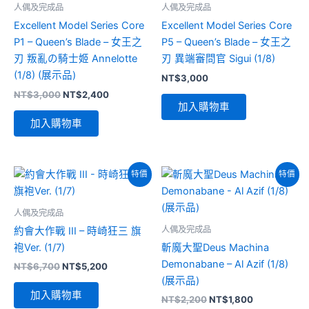
人偶及完成品
人偶及完成品
Excellent Model Series Core
Excellent Model Series Core
P1 – Queen’s Blade – 女王之
P5 – Queen’s Blade – 女王之
刃 叛亂の騎士姬 Annelotte
刃 異端審問官 Sigui (1/8)
(1/8) (展示品)
NT$
3,000
原
目
NT$
3,000
NT$
2,400
始
前
加入購物車
價
價
加入購物車
格：
格：
NT$3,000。
NT$2,400。
特價
特價
人偶及完成品
人偶及完成品
約會大作戰 III – 時崎狂三 旗
袍Ver. (1/7)
斬魔大聖Deus Machina
Demonabane – Al Azif (1/8)
原
目
NT$
6,700
NT$
5,200
始
前
(展示品)
價
價
加入購物車
原
目
NT$
2,200
NT$
1,800
格：
格：