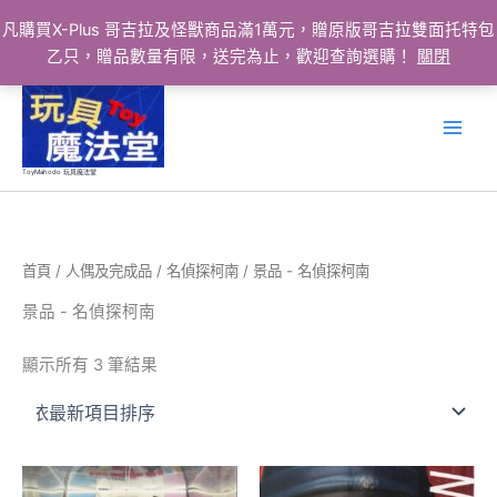
凡購買X-Plus 哥吉拉及怪獸商品滿1萬元，贈原版哥吉拉雙面托特包
乙只，贈品數量有限，送完為止，歡迎查詢選購！
關閉
跳
至
主
要
ToyMahodo 玩具魔法堂
內
容
首頁
/
人偶及完成品
/
名偵探柯南
/ 景品 - 名偵探柯南
景品 - 名偵探柯南
依
顯示所有 3 筆結果
最
新
項
目
排
序