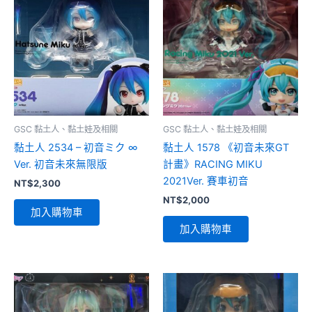
GSC 黏土人、黏土娃及相關
GSC 黏土人、黏土娃及相關
黏土人 2534 – 初音ミク ∞
黏土人 1578 《初音未來GT
Ver. 初音未來無限版
計畫》RACING MIKU
2021Ver. 賽車初音
NT$
2,300
NT$
2,000
加入購物車
加入購物車