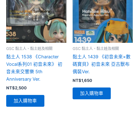
GSC 黏土人、黏土娃及相關
GSC 黏土人、黏土娃及相關
黏土人 1538 《Character
黏土人 1439 《初音未來×數
Vocal系列01 初音未來》 初
碼寶貝》初音未來 亞古獸布
音未來交響樂 5th
偶裝Ver.
Anniversary Ver.
NT$
1,650
NT$
2,500
加入購物車
加入購物車