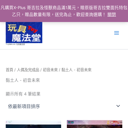
凡購買X-Plus 哥吉拉及怪獸商品滿1萬元，贈原版哥吉拉雙面托特包
乙只，贈品數量有限，送完為止，歡迎查詢選購！
關閉
跳
至
主
要
ToyMahodo 玩具魔法堂
內
容
首頁
/
人偶及完成品
/
初音未來
/ 黏土人 - 初音未來
黏土人 - 初音未來
依
顯示所有 4 筆結果
最
新
項
目
排
序