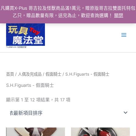
凡購買X-Plus 哥吉拉及怪獸商品滿1萬元，贈原版哥吉拉雙面托特包
乙只，贈品數量有限，送完為止，歡迎查詢選購！
關閉
跳
至
主
要
ToyMahodo 玩具魔法堂
內
容
首頁
/
人偶及完成品
/
假面騎士
/ S.H.Figuarts - 假面騎士
S.H.Figuarts - 假面騎士
依
顯示第 1 至 12 項結果，共 17 項
最
新
項
目
排
序